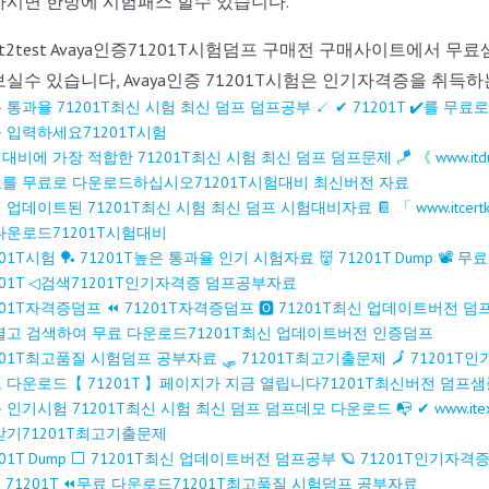
하시면 한방에 시험패스 할수 있습니다.
st2test Avaya인증71201T시험덤프 구매전 구매사이트에서 
실수 있습니다, Avaya인증 71201T시험은 인기자격증을 취득
 통과율 71201T최신 시험 최신 덤프 덤프공부 ↙ ✔ 71201T ️✔️를 무료로
 입력하세요71201T시험
대비에 가장 적합한 71201T최신 시험 최신 덤프 덤프문제 🪁 《 www.itdump
를 무료로 다운로드하십시오71201T시험대비 최신버전 자료
 업데이트된 71201T최신 시험 최신 덤프 시험대비자료 📔 「 www.itcert
다운로드71201T시험대비
201T시험 🏓 71201T높은 통과율 인기 시험자료 👹 71201T Dump 📽 무
201T ◁검색71201T인기자격증 덤프공부자료
201T자격증덤프 ⏪ 71201T자격증덤프 🅾 71201T최신 업데이트버전 덤프공부 
열고 검색하여 무료 다운로드71201T최신 업데이트버전 인증덤프
201T최고품질 시험덤프 공부자료 🛷 71201T최고기출문제 🗾 71201T인기자
 다운로드【 71201T 】페이지가 지금 열립니다71201T최신버전 덤프샘
 인기시험 71201T최신 시험 최신 덤프 덤프데모 다운로드 📭 ✔ www.itexam
받기71201T최고기출문제
201T Dump ⬜ 71201T최신 업데이트버전 덤프공부 🪐 71201T인기자격증 덤
 71201T ⏪무료 다운로드71201T최고품질 시험덤프 공부자료