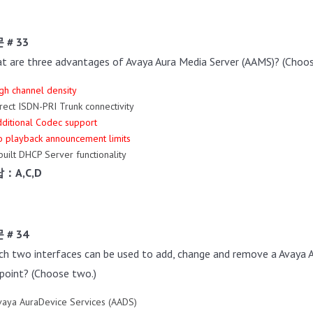
 # 33
t are three advantages of Avaya Aura Media Server (AAMS)? (Choos
igh channel density
irect ISDN-PRI Trunk connectivity
dditional Codec support
o playback announcement limits
nbuilt DHCP Server functionality
：A,C,D
 # 34
ch two interfaces can be used to add, change and remove a Avay
point? (Choose two.)
vaya AuraDevice Services (AADS)