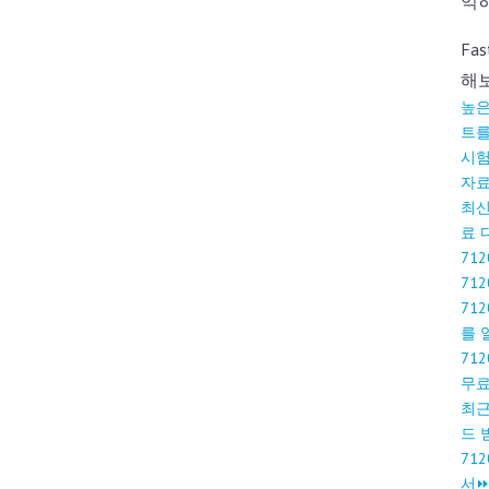
억
Fa
해보
높은
트를
시험
자료
최신
료 
71
71
71
를 
71
무료
최근
드 
71
서⏩