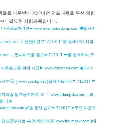
무료샘플을 다운받아 PDF버전 덤프내용을 우선 체험
하는데 필요한 시험과목입니다.
 다운로드하려면➥ www.exampassdump.com 🡄웹사이
skr.com 》을(를) 열고“ 71201T ”를 검색하여 시험
kr.com 」웹사이트를 열고➠ 71201T 🠰를 검색하여 무
료 다운로드를 위해 지금▶ www.itdumpskr.com ◀에서▷
 { www.passtip.net }웹사이트에서⮆ 71201T ⮄
격증 덤프공부자료 🍋 「 www.itdumpskr.com 」의
플 다운
dump.com ️✔️을 통해 쉽게➡ 71201T ️⬅️무료 다운로
프공부자료 🌅 검색만 하면{ www.itdumpskr.com }에