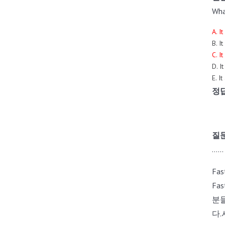
Wha
A. I
B. I
C. I
D. I
E. I
정답
질문
......
Fa
Fa
분들
다