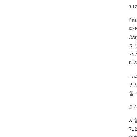
71
Fa
다.
Av
지 
71
매
그리
인사
함
최신
시
71