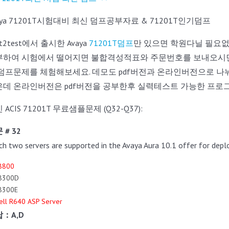
aya 71201T시험대비 최신 덤프공부자료 & 71201T인기덤프
st2test에서 출시한 Avaya
71201T덤프
만 있으면 학원다닐 필요없이
부하여 시험에서 떨어지면 불합격성적표와 주문번호를 보내오시면
 덤프문제를 체험해보세요. 데모도 pdf버전과 온라인버전으로 나
은데 온라인버전은 pdf버전을 공부한후 실력테스트 가능한 프로
 ACIS 71201T 무료샘플문제 (Q32-Q37):
 # 32
ch two servers are supported in the Avaya Aura 10.1 offer for dep
S8800
S8300D
S8300E
ell R640 ASP Server
：A,D