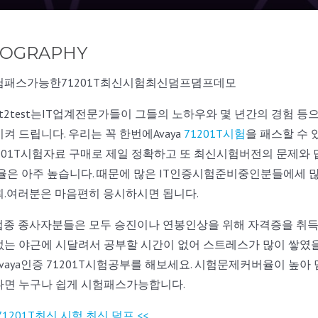
IOGRAPHY
험패스가능한71201T최신시험최신덤프뎜프데모
st2test는IT업계전문가들이 그들의 노하우와 몇 년간의 경험 
켜 드립니다. 우리는 꼭 한번에Avaya
71201T시험
을 패스할 수 
201T시험자료 구매로 제일 정확하고 또 최신시험버전의 문제와 답을
율은 아주 높습니다. 때문에 많은 IT인증시험준비중인분들에세 많은
뢰.여러분은 마음편히 응시하시면 됩니다.
T업종 종사자분들은 모두 승진이나 연봉인상을 위해 자격증을 취득
는 야근에 시달려서 공부할 시간이 없어 스트레스가 많이 쌓였을것입니
vaya인증 71201T시험공부를 해보세요. 시험문제커버율이 높아
다면 누구나 쉽게 시험패스가능합니다.
 71201T최신 시험 최신 덤프 <<