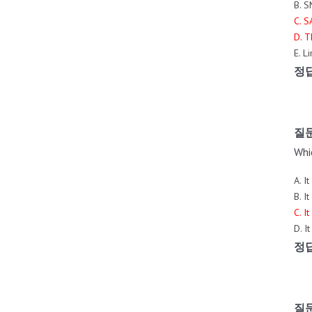
B. S
C. S
D. 
E. L
정답
질문
Whi
A. I
B. I
C. I
D. I
정
질문