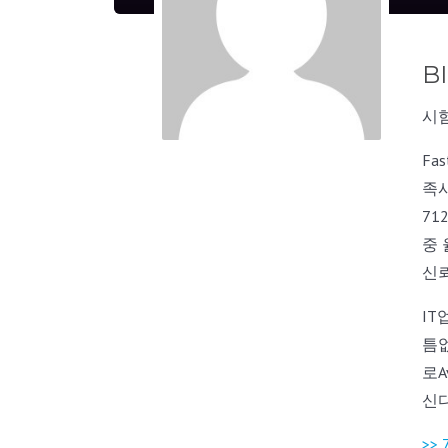
B
시
Fa
족시
71
중 
신
I
틈없
로A
신
>>