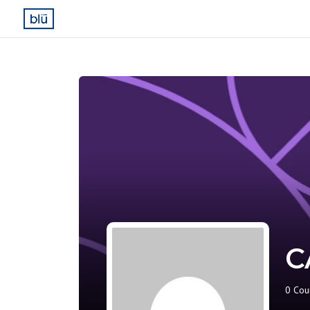
C
0
Cour