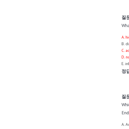
질문
Wha
A. h
B. d
C. a
D. n
E. i
정답
질문
Whi
End
A. A