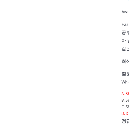
Av
Fa
공
아
같
최신
질문
Whi
A. 
B. 
C. 
D. D
정답